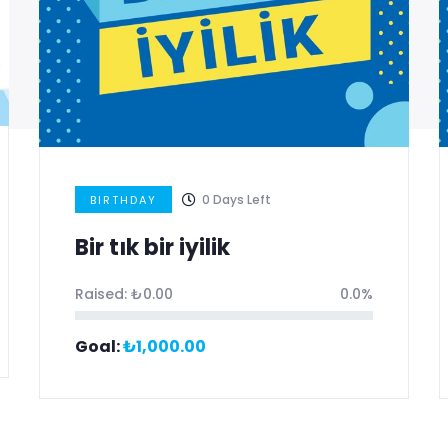
0
Days Left
BIRTHDAY
Bir tık bir iyilik
Raised:
₺
0.00
0.0%
Goal:
₺
1,000.00