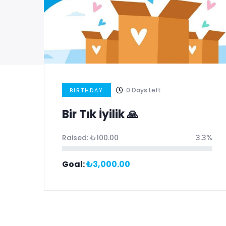
0
Days Left
BIRTHDAY
Bir Tık İyilik 🙏
.0%
Raised:
₺
100.00
3.3%
Goal:
₺
3,000.00