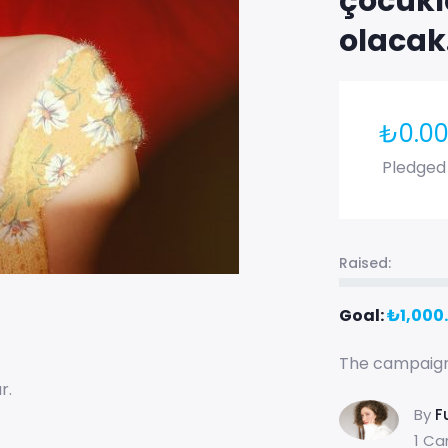
çocukl
olaca
₺
0.0
Pledged
Raised:
Goal:
₺
1,000
The campaign 
r.
By
F
1 Ca