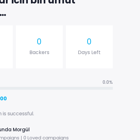
ar icin bin umut
k…
0
0
0
Backers
Days Left
0.0%
.00
is successful.
unda Morgül
mpaigns | 0 Loved campaigns