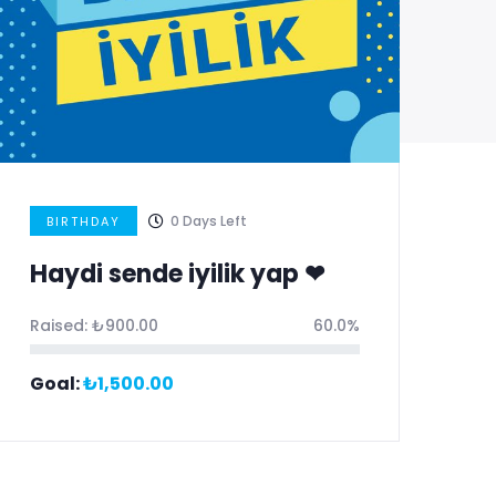
0
Days Left
BIRTHDAY
D
Haydi sende iyilik yap ❤
Ç
k
Raised:
₺
900.00
60.0%
y
Goal:
₺
1,500.00
b
Ra