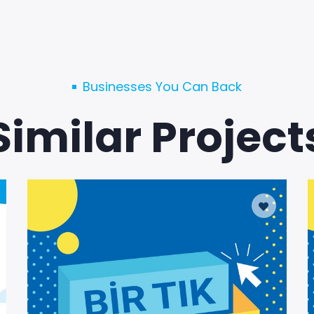
Businesses You Can Back
Similar Project