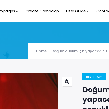
mpaigns
Create Campaign
User Guide
Conta
Home
Doğum günüm için yapacağınız en
BIRTHDAY
🔍
Doğum
yapacağ